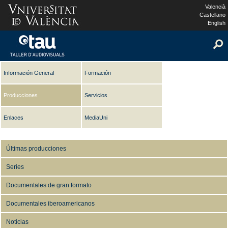
Valencià
Castellano
English
Información General
Formación
Producciones
Servicios
Enlaces
MediaUni
Últimas producciones
Series
Documentales de gran formato
Documentales iberoamericanos
Noticias