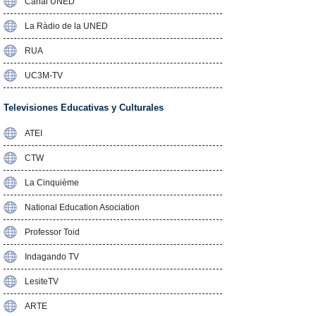
Canal UNED
La Ràdio de la UNED
RUA
UC3M-TV
Televisiones Educativas y Culturales
ATEI
CTW
La Cinquième
National Education Asociation
Professor Toid
Indagando TV
LesiteTV
ARTE