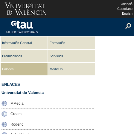
Valencià
Castellano
English
Información General
Formación
Producciones
Servicios
Enlaces
MediaUni
ENLACES
Universitat de València
MMedia
Cream
Roderic