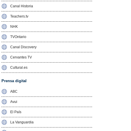
Canal Historia
Teachers.tv
NHK
TVOntario
Canal Discovery
Cervantes TV
Cultural.es
Prensa digital
ABC
Avui
El País
La Vanguardia