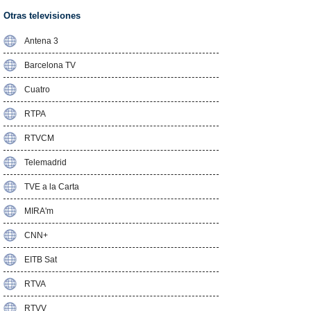
Otras televisiones
Antena 3
Barcelona TV
Cuatro
RTPA
RTVCM
Telemadrid
TVE a la Carta
MIRA'm
CNN+
EITB Sat
RTVA
RTVV