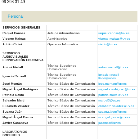
96 398 31 49
Personal
SERVICIOS GENERALES
Raquel Canosa
Jefa de Administración
raquel.canosa@uv.es
Vicente Maicas
Administrativo
vicente.maicas@uv.es
Adrián Ciotoi
Operador Informático
niacio@uv.es
SERVICIOS
AUDIOVISUALES
E INNOVACIÓN EDUCATIVA
Técnico Superior de
Antoni Medall
antoni.medall@uv.es
Comunicación
Técnico Superior de
ignacio.rausell-
Ignacio Rausell
Comunicación
lledo@uv.es
José Montán
Técnico Básico de Comunicación
jose.montan@uv.es
Miguel Ángel Rodríguez
Técnico Básico de Comunicación
miguel.a.rodriguez@uv.es
Patricia Souto
Técnico Básico de Comunicación
patricia.souto@uv.es
Salvador Martí
Técnico Básico de Comunicación
marbel3@uv.es
Elisabeth Valadez
Técnico Básico de Comunicación
elisabeth.valadez@uv.es
Susana Jaén
Técnico Básico de Comunicación
susana.jaen@uv.es
Miguel Ángel García
Técnico Básico de Comunicación
m.angel.garcia@uv.es
Javier Casanova
Técnico Básico de Comunicación
jacamas@uv.es
LABORATORIOS
DOCENTES