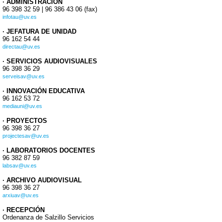
· ADMINISTRACIÓN
96 398 32 59 | 96 386 43 06 (fax)
infotau@uv.es
· JEFATURA DE UNIDAD
96 162 54 44
directau@uv.es
· SERVICIOS AUDIOVISUALES
96 398 36 29
serveisav@uv.es
· INNOVACIÓN EDUCATIVA
96 162 53 72
mediauni@uv.es
· PROYECTOS
96 398 36 27
projectesav@uv.es
· LABORATORIOS DOCENTES
96 382 87 59
labsav@uv.es
· ARCHIVO AUDIOVISUAL
96 398 36 27
arxiuav@uv.es
· RECEPCIÓN
Ordenanza de Salzillo Servicios